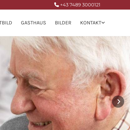
+43 7489 3000121

TBILD
GASTHAUS
BILDER
KONTAKT